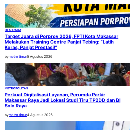
OLAHRAGA
Target Juara di Porprov 2026, FPTI Kota Makassar
Melakukan Training Centre Panjat Tebing: “Latih
Keras, Panjat Prestasi!”
by
metro timur
5 Agustus 2026
METROPOLITAN
Perkuat Digitalisasi Layanan, Perumda Parkir
Makassar Raya Jadi Lokasi Studi Tiru TP2DD dan BI
Solo Raya
by
metro timur
4 Agustus 2026