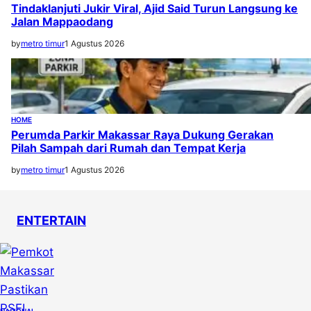
Tindaklanjuti Jukir Viral, Ajid Said Turun Langsung ke
Jalan Mappaodang
by
metro timur
1 Agustus 2026
HOME
Perumda Parkir Makassar Raya Dukung Gerakan
Pilah Sampah dari Rumah dan Tempat Kerja
by
metro timur
1 Agustus 2026
ENTERTAIN