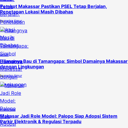
NASIONAL
Pemkot Makassar Pastikan PSEL Tetap Berjalan,
Penetapan Lokasi Masih Dibahas
by
metro timur
HOME
Hilangnya Bau di Tamangapa: Simbol Damainya Makassar
dengan Lingkungan
by
metro timur
PERISTIWA
Makasar Jadi Role Model: Palopo Siap Adopsi Sistem
Parkir Elektronik & Regulasi Terpadu