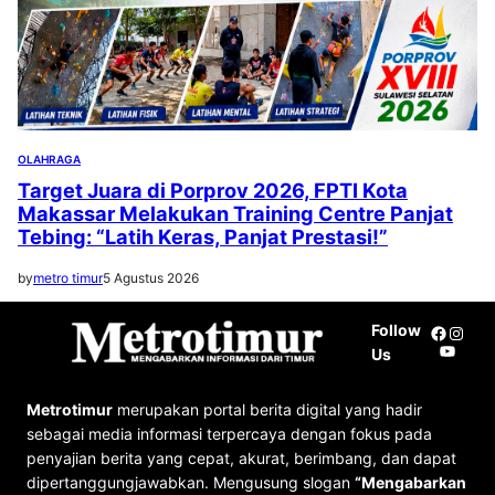
OLAHRAGA
Target Juara di Porprov 2026, FPTI Kota
Makassar Melakukan Training Centre Panjat
Tebing: “Latih Keras, Panjat Prestasi!”
by
metro timur
5 Agustus 2026
Follow
Facebo
Insta
YouTu
Us
Metrotimur
merupakan portal berita digital yang hadir
sebagai media informasi terpercaya dengan fokus pada
penyajian berita yang cepat, akurat, berimbang, dan dapat
dipertanggungjawabkan. Mengusung slogan
“Mengabarkan