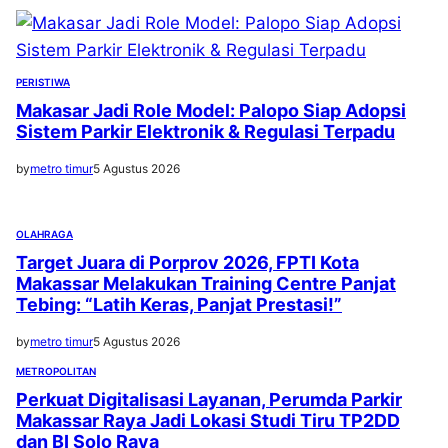
PERISTIWA
Makasar Jadi Role Model: Palopo Siap Adopsi
Sistem Parkir Elektronik & Regulasi Terpadu
by
metro timur
5 Agustus 2026
OLAHRAGA
Target Juara di Porprov 2026, FPTI Kota
Makassar Melakukan Training Centre Panjat
Tebing: “Latih Keras, Panjat Prestasi!”
by
metro timur
5 Agustus 2026
METROPOLITAN
Perkuat Digitalisasi Layanan, Perumda Parkir
Makassar Raya Jadi Lokasi Studi Tiru TP2DD
dan BI Solo Raya