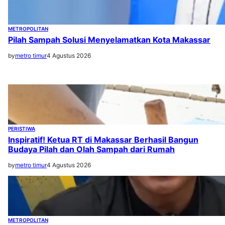
METROPOLITAN
Pilah Sampah Solusi Menyelamatkan Kota Makassar
by
metro timur
4 Agustus 2026
PERISTIWA
Inspiratif! Ketua RT di Makassar Berhasil Bangun
Budaya Pilah dan Olah Sampah dari Rumah
by
metro timur
4 Agustus 2026
METROPOLITAN