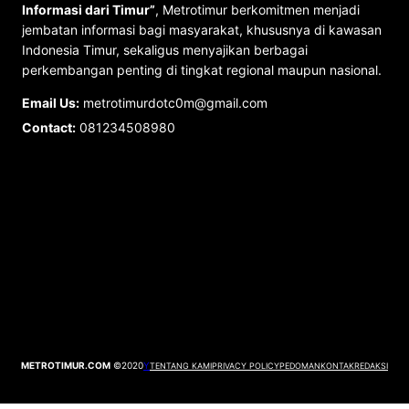
Informasi dari Timur”
, Metrotimur berkomitmen menjadi
jembatan informasi bagi masyarakat, khususnya di kawasan
Indonesia Timur, sekaligus menyajikan berbagai
perkembangan penting di tingkat regional maupun nasional.
Email Us:
metrotimurdotc0m@gmail.com
Contact:
081234508980
METROTIMUR.COM
©2020
Y
TENTANG KAMI
PRIVACY POLICY
PEDOMAN
KONTAK
REDAKSI