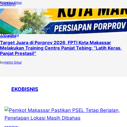
by
metro timur
OLAHRAGA
Target Juara di Porprov 2026, FPTI Kota Makassar
Melakukan Training Centre Panjat Tebing: “Latih Keras,
Panjat Prestasi!”
by
metro timur
EKOBISNIS