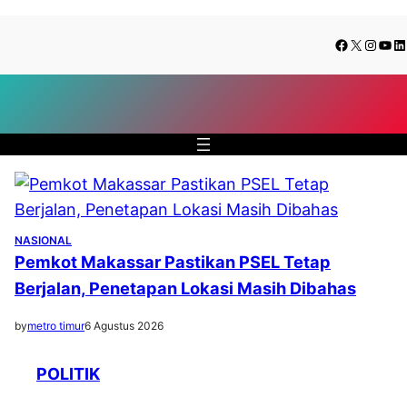
Skip
Facebook
X
Insta
You
Li
to
content
NASIONAL
Pemkot Makassar Pastikan PSEL Tetap
Berjalan, Penetapan Lokasi Masih Dibahas
by
metro timur
6 Agustus 2026
POLITIK