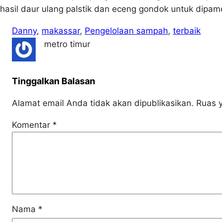
hasil daur ulang palstik dan eceng gondok untuk dipamer
Danny
, 
makassar
, 
Pengelolaan sampah
, 
terbaik
metro timur
Tinggalkan Balasan
Alamat email Anda tidak akan dipublikasikan.
Ruas y
Komentar
*
Nama
*