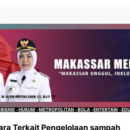
BISNIS
HUKUM
METROPOLITAN
BOLA
ENTERTAIN
EDU
ara Terkait Pengelolaan sampah