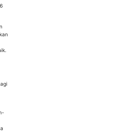
16
n
hkan
ik.
agi
m-
wa