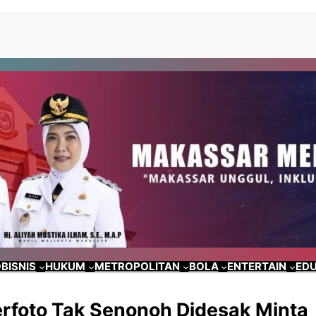
BISNIS
HUKUM
METROPOLITAN
BOLA
ENTERTAIN
EDU
foto Tak Senonoh Didesak Minta