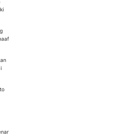
a
ki
ng
maaf
kan
i
to
a
enar