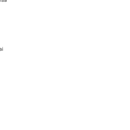
isa
ai