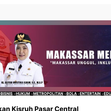
BISNIS
HUKUM
METROPOLITAN
BOLA
ENTERTAIN
EDU
kan Kisruh Pasar Central