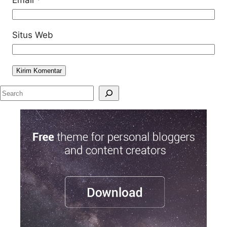
Situs Web
S
e
a
r
c
h