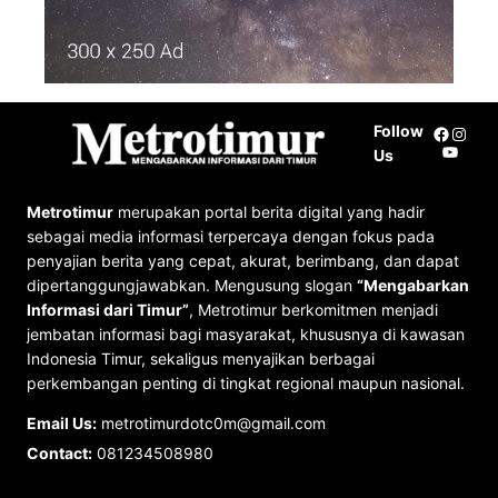
Follow
Facebo
Insta
YouTu
Us
Metrotimur
merupakan portal berita digital yang hadir
sebagai media informasi terpercaya dengan fokus pada
penyajian berita yang cepat, akurat, berimbang, dan dapat
dipertanggungjawabkan. Mengusung slogan
“Mengabarkan
Informasi dari Timur”
, Metrotimur berkomitmen menjadi
jembatan informasi bagi masyarakat, khususnya di kawasan
Indonesia Timur, sekaligus menyajikan berbagai
perkembangan penting di tingkat regional maupun nasional.
Email Us:
metrotimurdotc0m@gmail.com
Contact:
081234508980