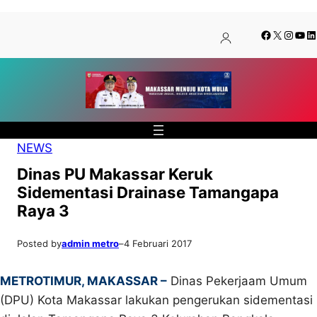
Lewati
Skip
Facebook
X
Insta
You
Li
ke
to
konten
content
NEWS
Dinas PU Makassar Keruk
Sidementasi Drainase Tamangapa
Raya 3
Posted by
admin metro
–
4 Februari 2017
METROTIMUR, MAKASSAR –
Dinas Pekerjaam Umum
(DPU) Kota Makassar lakukan pengerukan sidementasi