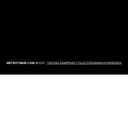
METROTIMUR.COM
©2020
Y
TENTANG KAMI
PRIVACY POLICY
PEDOMAN
KONTAK
REDAKSI