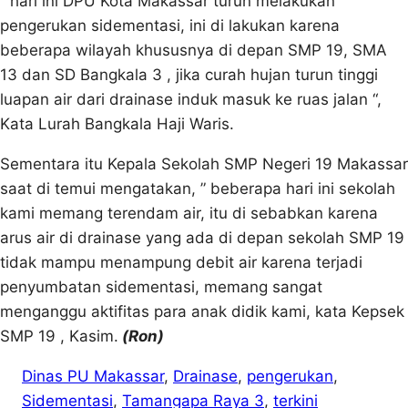
” hari ini DPU Kota Makassar turun melakukan
pengerukan sidementasi, ini di lakukan karena
beberapa wilayah khususnya di depan SMP 19, SMA
13 dan SD Bangkala 3 , jika curah hujan turun tinggi
luapan air dari drainase induk masuk ke ruas jalan “,
Kata Lurah Bangkala Haji Waris.
Sementara itu Kepala Sekolah SMP Negeri 19 Makassar
saat di temui mengatakan, ” beberapa hari ini sekolah
kami memang terendam air, itu di sebabkan karena
arus air di drainase yang ada di depan sekolah SMP 19
tidak mampu menampung debit air karena terjadi
penyumbatan sidementasi, memang sangat
menganggu aktifitas para anak didik kami, kata Kepsek
SMP 19 , Kasim.
(Ron)
Dinas PU Makassar
, 
Drainase
, 
pengerukan
, 
Sidementasi
, 
Tamangapa Raya 3
, 
terkini