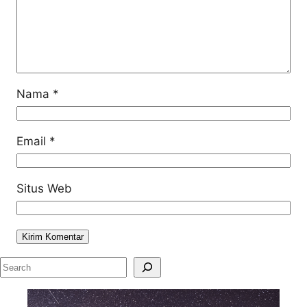
Nama
*
Email
*
Situs Web
S
e
a