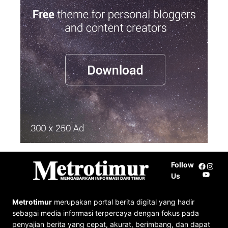
r
c
h
Follow
Facebo
Insta
YouTu
Us
Metrotimur
merupakan portal berita digital yang hadir
sebagai media informasi terpercaya dengan fokus pada
penyajian berita yang cepat, akurat, berimbang, dan dapat