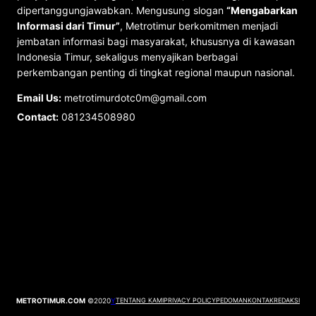
dipertanggungjawabkan. Mengusung slogan
“Mengabarkan
Informasi dari Timur”
, Metrotimur berkomitmen menjadi
jembatan informasi bagi masyarakat, khususnya di kawasan
Indonesia Timur, sekaligus menyajikan berbagai
perkembangan penting di tingkat regional maupun nasional.
Email Us:
metrotimurdotc0m@gmail.com
Contact:
081234508980
METROTIMUR.COM
©2020
Y
TENTANG KAMI
PRIVACY POLICY
PEDOMAN
KONTAK
REDAKSI