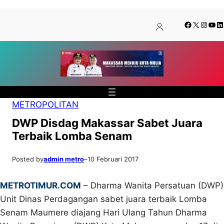
Lewati
Skip
Facebook
X
Insta
You
Li
ke
to
konten
content
METROPOLITAN
DWP Disdag Makassar Sabet Juara
Terbaik Lomba Senam
Posted by
admin metro
–
10 Februari 2017
METROTIMUR.COM
– Dharma Wanita Persatuan (DWP)
Unit Dinas Perdagangan sabet juara terbaik Lomba
Senam Maumere diajang Hari Ulang Tahun Dharma