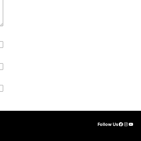
Faceboo
Instag
YouT
Follow Us