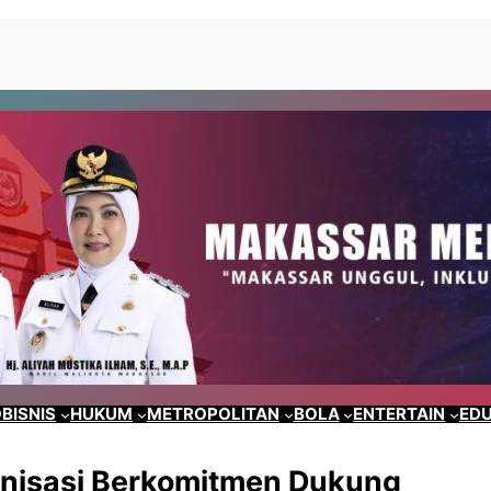
BISNIS
HUKUM
METROPOLITAN
BOLA
ENTERTAIN
EDU
nisasi Berkomitmen Dukung