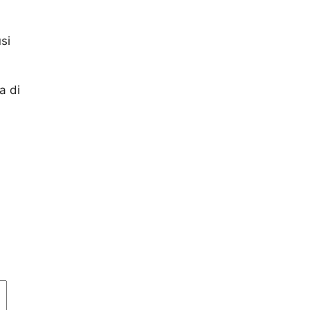
si
a di