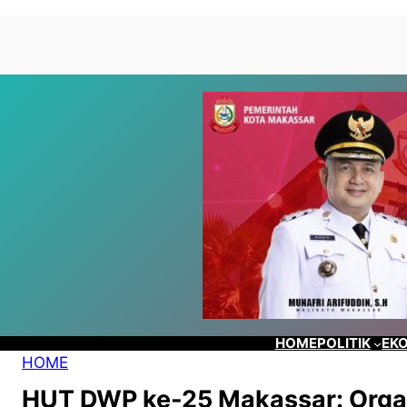
Lewati
Skip
ke
to
konten
content
HOME
POLITIK
EKO
HOME
HUT DWP ke-25 Makassar: Orga