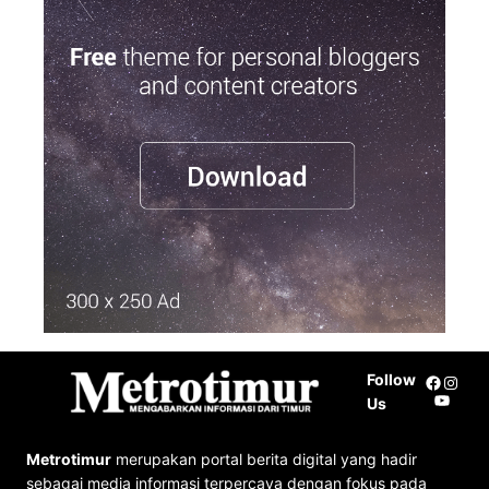
a
r
c
h
Follow
Facebo
Insta
YouTu
Us
Metrotimur
merupakan portal berita digital yang hadir
sebagai media informasi terpercaya dengan fokus pada