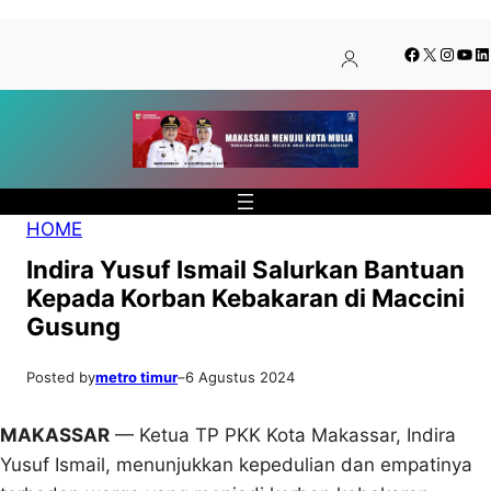
Lewati
Skip
Facebook
X
Insta
You
Li
ke
to
konten
content
HOME
Indira Yusuf Ismail Salurkan Bantuan
Kepada Korban Kebakaran di Maccini
Gusung
Posted by
metro timur
–
6 Agustus 2024
MAKASSAR
— Ketua TP PKK Kota Makassar, Indira
Yusuf Ismail, menunjukkan kepedulian dan empatinya