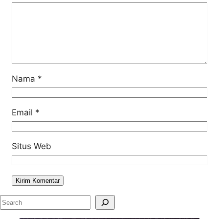
Nama
*
Email
*
Situs Web
S
e