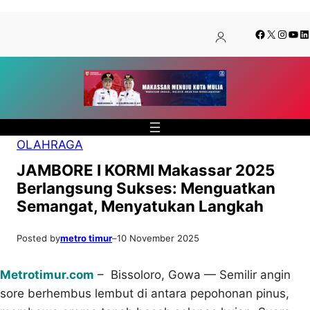
Lewati
Skip
Facebook
X
Insta
You
Li
ke
to
konten
content
OLAHRAGA
JAMBORE I KORMI Makassar 2025
Berlangsung Sukses: Menguatkan
Semangat, Menyatukan Langkah
Posted by
metro timur
–
10 November 2025
Metrotimur.com
– Bissoloro, Gowa — Semilir angin
sore berhembus lembut di antara pepohonan pinus,