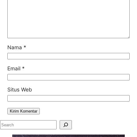
Nama
*
Email
*
Situs Web
S
e