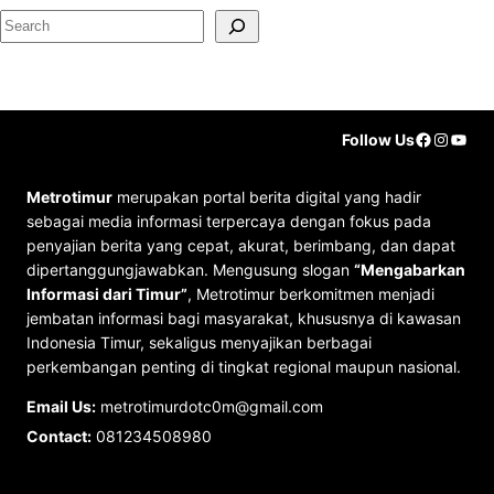
S
e
a
r
Faceboo
Instag
YouT
Follow Us
c
h
Metrotimur
merupakan portal berita digital yang hadir
sebagai media informasi terpercaya dengan fokus pada
penyajian berita yang cepat, akurat, berimbang, dan dapat
dipertanggungjawabkan. Mengusung slogan
“Mengabarkan
Informasi dari Timur”
, Metrotimur berkomitmen menjadi
jembatan informasi bagi masyarakat, khususnya di kawasan
Indonesia Timur, sekaligus menyajikan berbagai
perkembangan penting di tingkat regional maupun nasional.
Email Us:
metrotimurdotc0m@gmail.com
Contact:
081234508980