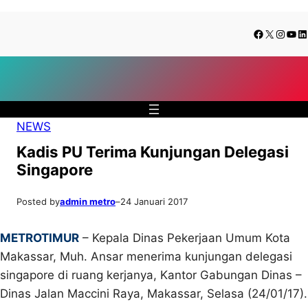
Lewati
Skip
Facebook
X
Insta
You
Li
ke
to
konten
content
NEWS
Kadis PU Terima Kunjungan Delegasi
Singapore
Posted by
admin metro
–
24 Januari 2017
METROTIMUR
– Kepala Dinas Pekerjaan Umum Kota
Makassar, Muh. Ansar menerima kunjungan delegasi
singapore di ruang kerjanya, Kantor Gabungan Dinas –
Dinas Jalan Maccini Raya, Makassar, Selasa (24/01/17).