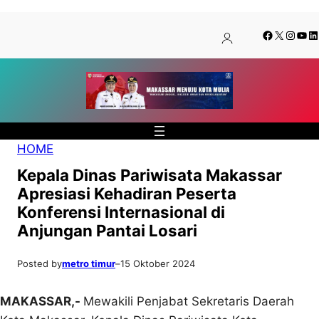
Lewati
Skip
Facebook
X
Insta
You
Li
ke
to
konten
content
HOME
Kepala Dinas Pariwisata Makassar
Apresiasi Kehadiran Peserta
Konferensi Internasional di
Anjungan Pantai Losari
Posted by
metro timur
–
15 Oktober 2024
MAKASSAR,-
Mewakili Penjabat Sekretaris Daerah