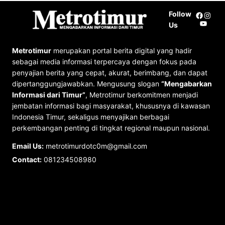
Follow
Facebo
Insta
YouTu
Us
Metrotimur
merupakan portal berita digital yang hadir
sebagai media informasi terpercaya dengan fokus pada
penyajian berita yang cepat, akurat, berimbang, dan dapat
dipertanggungjawabkan. Mengusung slogan
“Mengabarkan
Informasi dari Timur”
, Metrotimur berkomitmen menjadi
jembatan informasi bagi masyarakat, khususnya di kawasan
Indonesia Timur, sekaligus menyajikan berbagai
perkembangan penting di tingkat regional maupun nasional.
Email Us:
metrotimurdotc0m@gmail.com
Contact:
081234508980