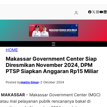
Lewati
Skip
Facebook
X
Insta
You
Li
ke
to
konten
content
HOME
Makassar Government Center Siap
Diresmikan November 2024, DPM
PTSP Siapkan Anggaran Rp15 Miliar
Posted by
metro timur
–
2 Oktober 2024
MAKASSAR
– Makassar Government Center (MGC)
atau mal pelayanan publik rencananya bakal di