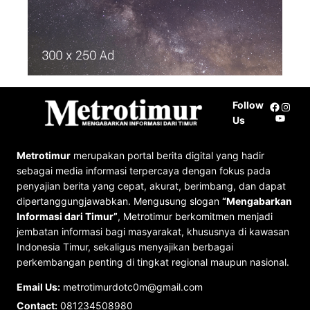
Follow
Facebo
Insta
YouTu
Us
Metrotimur
merupakan portal berita digital yang hadir
sebagai media informasi terpercaya dengan fokus pada
penyajian berita yang cepat, akurat, berimbang, dan dapat
dipertanggungjawabkan. Mengusung slogan
“Mengabarkan
Informasi dari Timur”
, Metrotimur berkomitmen menjadi
jembatan informasi bagi masyarakat, khususnya di kawasan
Indonesia Timur, sekaligus menyajikan berbagai
perkembangan penting di tingkat regional maupun nasional.
Email Us:
metrotimurdotc0m@gmail.com
Contact:
081234508980