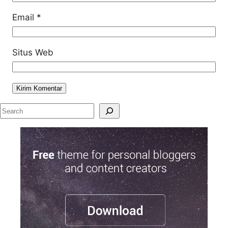
Email
*
Situs Web
S
e
a
r
c
h