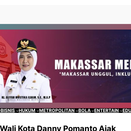
BISNIS
HUKUM
METROPOLITAN
BOLA
ENTERTAIN
EDU
Wali Kota Danny Pomanto Ajak