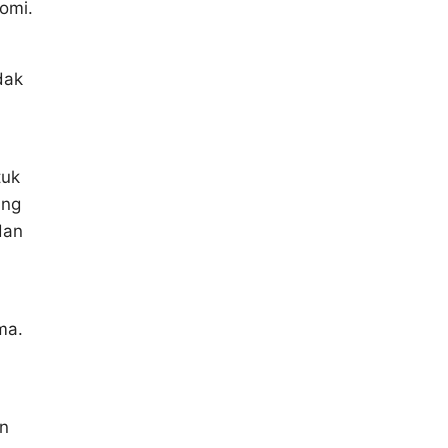
omi.
dak
tuk
ang
an
ma.
an