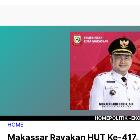
Lewati
Skip
ke
to
konten
content
HOME
POLITIK
EKO
HOME
Makassar Rayakan HUT Ke-417, 