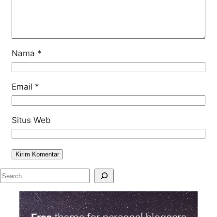
Nama
*
Email
*
Situs Web
S
e
a
r