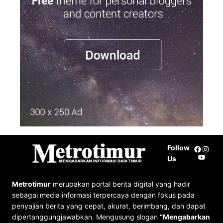
c
h
Follow
Facebo
Insta
YouTu
Us
Metrotimur
merupakan portal berita digital yang hadir
sebagai media informasi terpercaya dengan fokus pada
penyajian berita yang cepat, akurat, berimbang, dan dapat
dipertanggungjawabkan. Mengusung slogan
“Mengabarkan