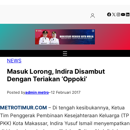
Lewati
Skip
Facebook
X
Insta
You
Li
ke
to
konten
content
NEWS
Masuk Lorong, Indira Disambut
Dengan Teriakan ‘Oppoki’
Posted by
admin metro
–
12 Februari 2017
METROTIMUR.COM
– Di tengah kesibukannya, Ketua
Tim Penggerak Pembinaan Kesejahteraan Keluarga (TP
PKK) Kota Makassar, Indira Yusuf Ismail menyempatkan