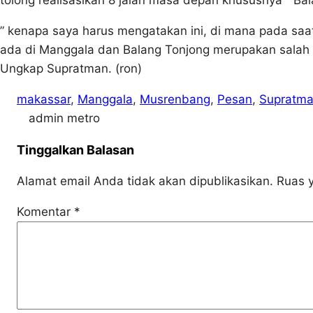
tolong realisasikan 8 jalan masa depan khususnya ” Bal
” kenapa saya harus mengatakan ini, di mana pada saa
ada di Manggala dan Balang Tonjong merupakan salah s
Ungkap Supratman. (ron)
makassar
, 
Manggala
, 
Musrenbang
, 
Pesan
, 
Supratm
admin metro
Tinggalkan Balasan
Alamat email Anda tidak akan dipublikasikan.
Ruas y
Komentar
*