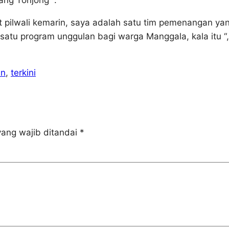
ang Tonjong “.
t pilwali kemarin, saya adalah satu tim pemenangan ya
atu program unggulan bagi warga Manggala, kala itu “,
an
, 
terkini
ang wajib ditandai
*