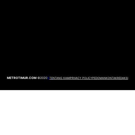
METROTIMUR.COM
©2020
Y
TENTANG KAMI
PRIVACY POLICY
PEDOMAN
KONTAK
REDAKSI