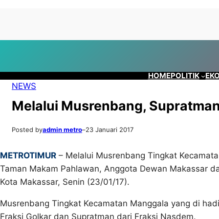
Lewati
Skip
ke
to
konten
content
HOME
POLITIK
EKO
NEWS
Melalui Musrenbang, Supratman 
Posted by
admin metro
–
23 Januari 2017
METROTIMUR
– Melalui Musrenbang Tingkat Kecamatan
Taman Makam Pahlawan, Anggota Dewan Makassar dari
Kota Makassar, Senin (23/01/17).
Musrenbang Tingkat Kecamatan Manggala yang di hadiri
Fraksi Golkar dan Supratman dari Fraksi Nasdem.