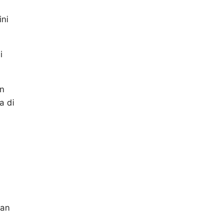
ni
i
an
a di
san