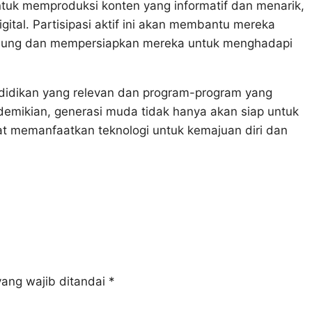
uk memproduksi konten yang informatif dan menarik,
gital. Partisipasi aktif ini akan membantu mereka
bung dan mempersiapkan mereka untuk menghadapi
pendidikan yang relevan dan program-program yang
demikian, generasi muda tidak hanya akan siap untuk
pat memanfaatkan teknologi untuk kemajuan diri dan
ang wajib ditandai
*