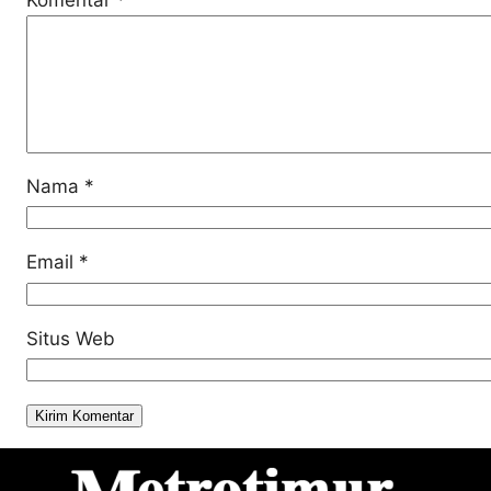
Komentar
*
Nama
*
Email
*
Situs Web