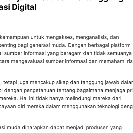
asi Digital
, kemampuan untuk mengakses, menganalisis, dan
penting bagi generasi muda. Dengan berbagai platform
gai sumber informasi yang beragam dan tidak semuanya
 cara mengevaluasi sumber informasi dan memahami ris
s, tetapi juga mencakup sikap dan tanggung jawab dal
pi dengan pengetahuan tentang bagaimana menjaga pri
mereka. Hal ini tidak hanya melindungi mereka dari
cayaan diri mereka dalam menggunakan teknologi den
rasi muda diharapkan dapat menjadi produsen yang