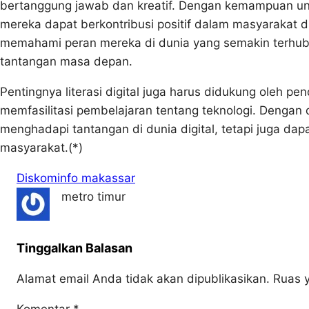
bertanggung jawab dan kreatif. Dengan kemampuan unt
mereka dapat berkontribusi positif dalam masyarakat di
memahami peran mereka di dunia yang semakin terhu
tantangan masa depan.
Pentingnya literasi digital juga harus didukung oleh 
memfasilitasi pembelajaran tentang teknologi. Dengan 
menghadapi tantangan di dunia digital, tetapi juga da
masyarakat.(*)
Diskominfo makassar
metro timur
Tinggalkan Balasan
Alamat email Anda tidak akan dipublikasikan.
Ruas y