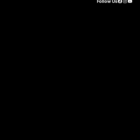
Faceboo
Instag
YouT
Follow Us