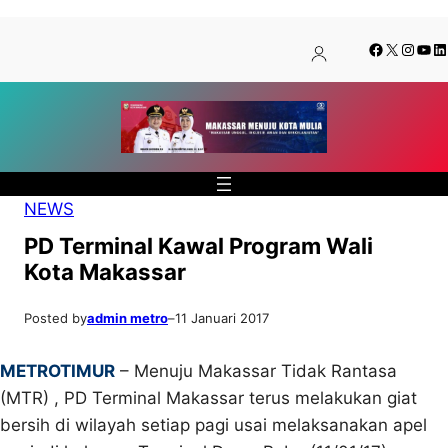
Lewati
Skip
Facebook
X
Insta
You
Li
ke
to
konten
content
NEWS
PD Terminal Kawal Program Wali
Kota Makassar
Posted by
admin metro
–
11 Januari 2017
METROTIMUR
– Menuju Makassar Tidak Rantasa
(MTR) , PD Terminal Makassar terus melakukan giat
bersih di wilayah setiap pagi usai melaksanakan apel