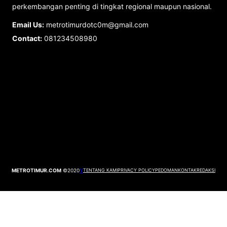
perkembangan penting di tingkat regional maupun nasional.
Email Us:
metrotimurdotc0m@gmail.com
Contact:
081234508980
METROTIMUR.COM
©2020
Y
TENTANG KAMI
PRIVACY POLICY
PEDOMAN
KONTAK
REDAKSI