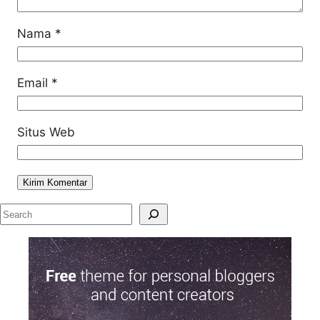
Nama
*
Email
*
Situs Web
S
e
a
r
c
h