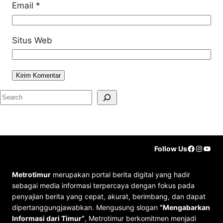
Email
*
Situs Web
S
e
a
r
Faceboo
Instag
YouT
Follow Us
c
h
Metrotimur
merupakan portal berita digital yang hadir
sebagai media informasi terpercaya dengan fokus pada
penyajian berita yang cepat, akurat, berimbang, dan dapat
dipertanggungjawabkan. Mengusung slogan
“Mengabarkan
Informasi dari Timur”
, Metrotimur berkomitmen menjadi