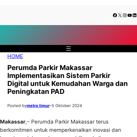
Lewati
Skip
Facebook
X
Insta
You
Li
ke
to
konten
content
HOME
Perumda Parkir Makassar
Implementasikan Sistem Parkir
Digital untuk Kemudahan Warga dan
Peningkatan PAD
Posted by
metro timur
–
5 Oktober 2024
Makassar
,– Perumda Parkir Makassar terus
berkomitmen untuk memperkenalkan inovasi dan