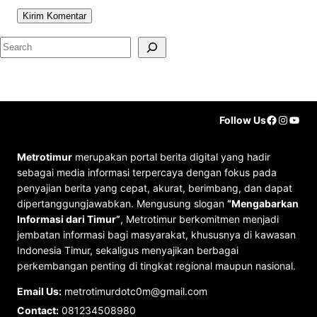
S
e
a
r
Faceboo
Instag
YouT
Follow Us
c
h
Metrotimur
merupakan portal berita digital yang hadir
sebagai media informasi terpercaya dengan fokus pada
penyajian berita yang cepat, akurat, berimbang, dan dapat
dipertanggungjawabkan. Mengusung slogan
“Mengabarkan
Informasi dari Timur”
, Metrotimur berkomitmen menjadi
jembatan informasi bagi masyarakat, khususnya di kawasan
Indonesia Timur, sekaligus menyajikan berbagai
perkembangan penting di tingkat regional maupun nasional.
Email Us:
metrotimurdotc0m@gmail.com
Contact:
081234508980