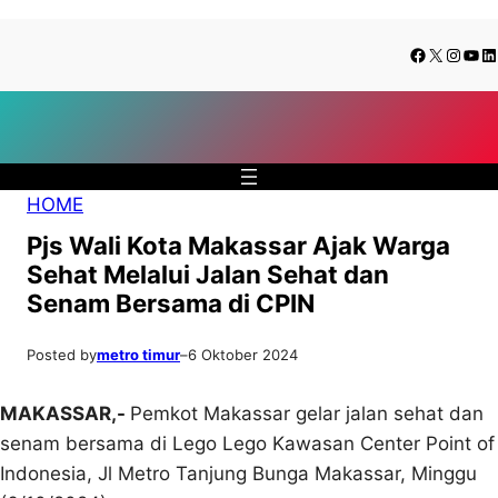
Lewati
Skip
Facebook
X
Insta
You
Li
ke
to
konten
content
HOME
Pjs Wali Kota Makassar Ajak Warga
Sehat Melalui Jalan Sehat dan
Senam Bersama di CPIN
Posted by
metro timur
–
6 Oktober 2024
MAKASSAR,-
Pemkot Makassar gelar jalan sehat dan
senam bersama di Lego Lego Kawasan Center Point of
Indonesia, Jl Metro Tanjung Bunga Makassar, Minggu