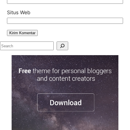
Situs Web
S
e
a
r
c
h