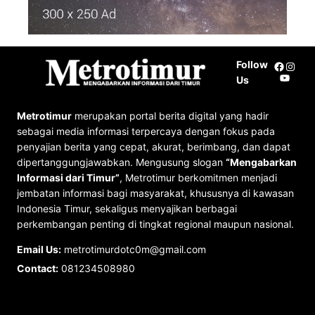
Follow
Facebo
Insta
YouTu
Us
Metrotimur
merupakan portal berita digital yang hadir
sebagai media informasi terpercaya dengan fokus pada
penyajian berita yang cepat, akurat, berimbang, dan dapat
dipertanggungjawabkan. Mengusung slogan
“Mengabarkan
Informasi dari Timur”
, Metrotimur berkomitmen menjadi
jembatan informasi bagi masyarakat, khususnya di kawasan
Indonesia Timur, sekaligus menyajikan berbagai
perkembangan penting di tingkat regional maupun nasional.
Email Us:
metrotimurdotc0m@gmail.com
Contact:
081234508980