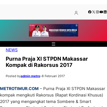
Lewati
Skip
Facebook
X
Insta
You
Li
ke
to
konten
content
NEWS
Purna Praja XI STPDN Makassar
Kompak di Rakorsus 2017
Posted by
admin metro
–
8 Februari 2017
METROTIMUR.COM
– Purna Praja XI STPDN Makassar
kompak mengikuti Rakorsus (Rapat Kordinasi Khusus)
2017 yang mengangkat tema Sombere & Smart