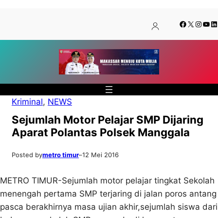
Lewati
Skip
Facebook
X
Insta
You
Li
ke
to
konten
content
Kriminal
, 
NEWS
Sejumlah Motor Pelajar SMP Dijaring
Aparat Polantas Polsek Manggala
Posted by
metro timur
–
12 Mei 2016
METRO TIMUR-Sejumlah motor pelajar tingkat Sekolah
menengah pertama SMP terjaring di jalan poros antang
pasca berakhirnya masa ujian akhir,sejumlah siswa dari