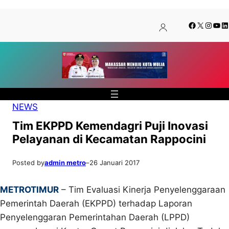
Lewati
Skip
Facebook
X
Insta
You
Li
ke
to
konten
content
NEWS
Tim EKPPD Kemendagri Puji Inovasi
Pelayanan di Kecamatan Rappocini
Posted by
admin metro
–
26 Januari 2017
METROTIMUR
– Tim Evaluasi Kinerja Penyelenggaraan
Pemerintah Daerah (EKPPD) terhadap Laporan
Penyelenggaran Pemerintahan Daerah (LPPD)