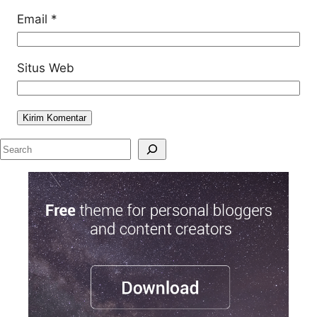
Email
*
Situs Web
S
e
a
r
c
h