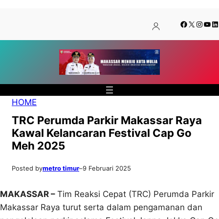
Lewati
Skip
Facebook
X
Insta
You
Li
ke
to
konten
content
HOME
TRC Perumda Parkir Makassar Raya
Kawal Kelancaran Festival Cap Go
Meh 2025
Posted by
metro timur
–
9 Februari 2025
MAKASSAR –
Tim Reaksi Cepat (TRC) Perumda Parkir
Makassar Raya turut serta dalam pengamanan dan