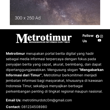
Follow
Facebo
Insta
YouTu
Us
Metrotimur
merupakan portal berita digital yang hadir
sebagai media informasi terpercaya dengan fokus pada
penyajian berita yang cepat, akurat, berimbang, dan dapat
dipertanggungjawabkan. Mengusung slogan
“Mengabarkan
Informasi dari Timur”
, Metrotimur berkomitmen menjadi
jembatan informasi bagi masyarakat, khususnya di kawasan
Indonesia Timur, sekaligus menyajikan berbagai
perkembangan penting di tingkat regional maupun nasional.
Email Us:
metrotimurdotc0m@gmail.com
Contact:
081234508980