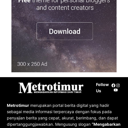
c
h
Follow
Facebo
Insta
YouTu
Us
Metrotimur
merupakan portal berita digital yang hadir
sebagai media informasi terpercaya dengan fokus pada
penyajian berita yang cepat, akurat, berimbang, dan dapat
dipertanggungjawabkan. Mengusung slogan
“Mengabarkan