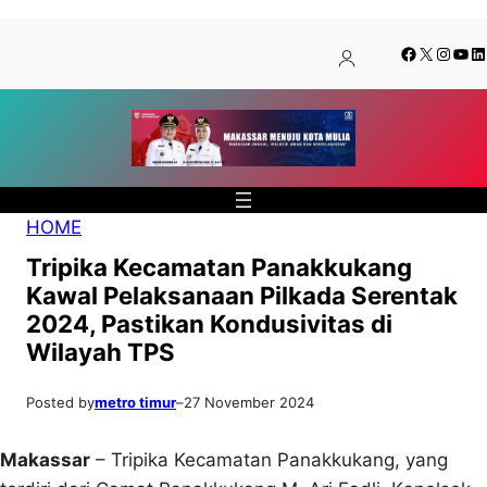
Lewati
Skip
Facebook
X
Insta
You
Li
ke
to
konten
content
HOME
Tripika Kecamatan Panakkukang
Kawal Pelaksanaan Pilkada Serentak
2024, Pastikan Kondusivitas di
Wilayah TPS
Posted by
metro timur
–
27 November 2024
Makassar
– Tripika Kecamatan Panakkukang, yang