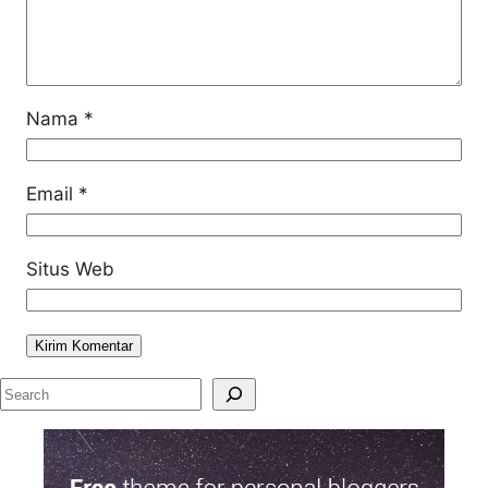
Nama
*
Email
*
Situs Web
S
e
a
r