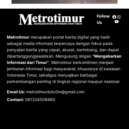
Follow
Facebo
Insta
YouTu
Us
Metrotimur
merupakan portal berita digital yang hadir
sebagai media informasi terpercaya dengan fokus pada
penyajian berita yang cepat, akurat, berimbang, dan dapat
dipertanggungjawabkan. Mengusung slogan
“Mengabarkan
Informasi dari Timur”
, Metrotimur berkomitmen menjadi
jembatan informasi bagi masyarakat, khususnya di kawasan
Indonesia Timur, sekaligus menyajikan berbagai
perkembangan penting di tingkat regional maupun nasional.
Email Us:
metrotimurdotc0m@gmail.com
Contact:
081234508980