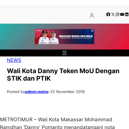
Lewati
Skip
Facebook
X
Insta
You
Li
ke
to
konten
content
NEWS
Wali Kota Danny Teken MoU Dengan
STIK dan PTIK
Posted by
admin metro
–
22 November 2016
METROTIMUR – Wali Kota Makassar Mohammad
Ramdhan ‘Danny’ Pomanto menandatangani nota