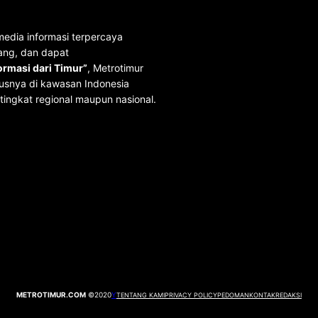
media informasi terpercaya
ang, dan dapat
rmasi dari Timur”
, Metrotimur
usnya di kawasan Indonesia
tingkat regional maupun nasional.
METROTIMUR.COM
©2020
Y
TENTANG KAMI
PRIVACY POLICY
PEDOMAN
KONTAK
REDAKSI