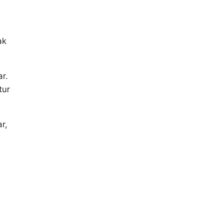
ak
r.
tur
r,