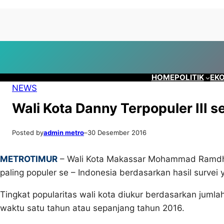
Lewati
Skip
ke
to
konten
content
HOME
POLITIK
EKO
NEWS
Wali Kota Danny Terpopuler III s
Posted by
admin metro
–
30 Desember 2016
METROTIMUR
– Wali Kota Makassar Mohammad Ramdhan
paling populer se – Indonesia berdasarkan hasil survei 
Tingkat popularitas wali kota diukur berdasarkan jum
waktu satu tahun atau sepanjang tahun 2016.