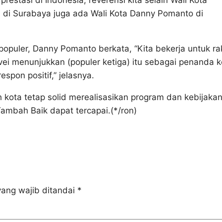
restasi di Indonesia, reverensi kita selain Wali Kota
i di Surabaya juga ada Wali Kota Danny Pomanto di
populer, Danny Pomanto berkata, “Kita bekerja untuk ra
vei menunjukkan (populer ketiga) itu sebagai penanda k
spon positif,” jelasnya.
 kota tetap solid merealisasikan program dan kebijaka
ambah Baik dapat tercapai.(*/ron)
ang wajib ditandai
*