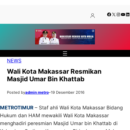
Lewati
Skip
Facebook
X
Insta
You
Li
ke
to
konten
content
NEWS
Wali Kota Makassar Resmikan
Masjid Umar Bin Khattab
Posted by
admin metro
–
19 Desember 2016
METROTIMUR
– Staf ahli Wali Kota Makassar Bidang
Hukum dan HAM mewakili Wali Kota Makassar
menghadiri peresmian Masjid Umar bin Khattab di