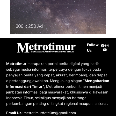
Follow
Facebo
Insta
YouTu
Us
Metrotimur
merupakan portal berita digital yang hadir
sebagai media informasi terpercaya dengan fokus pada
penyajian berita yang cepat, akurat, berimbang, dan dapat
dipertanggungjawabkan. Mengusung slogan
“Mengabarkan
Informasi dari Timur”
, Metrotimur berkomitmen menjadi
jembatan informasi bagi masyarakat, khususnya di kawasan
Indonesia Timur, sekaligus menyajikan berbagai
perkembangan penting di tingkat regional maupun nasional.
Email Us:
metrotimurdotc0m@gmail.com