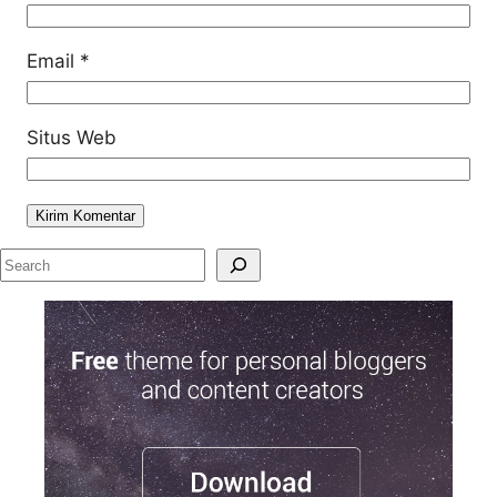
Email
*
Situs Web
S
e
a
r
c
h