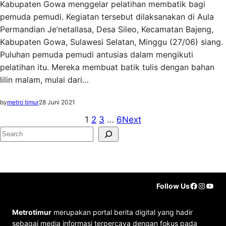
Kabupaten Gowa menggelar pelatihan membatik bagi
pemuda pemudi. Kegiatan tersebut dilaksanakan di Aula
Permandian Je’netallasa, Desa Sileo, Kecamatan Bajeng,
Kabupaten Gowa, Sulawesi Selatan, Minggu (27/06) siang.
Puluhan pemuda pemudi antusias dalam mengikuti
pelatihan itu. Mereka membuat batik tulis dengan bahan
lilin malam, mulai dari…
by
metro timur
28 Juni 2021
1
2
3
…
6
Next
S
e
a
r
Faceboo
Instag
YouT
Follow Us
c
h
Metrotimur
merupakan portal berita digital yang hadir
sebagai media informasi terpercaya dengan fokus pada