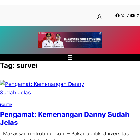
Lewati
Skip
Facebook
X
Insta
You
Li
ke
to
konten
content
Tag:
survei
POLITIK
Pengamat: Kemenangan Danny Sudah
Jelas
Makassar, metrotimur.com – Pakar politik Universitas