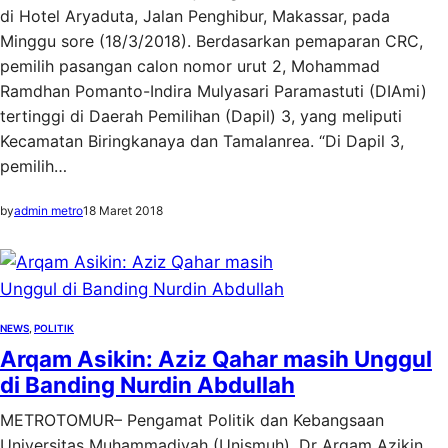
di Hotel Aryaduta, Jalan Penghibur, Makassar, pada
Minggu sore (18/3/2018). Berdasarkan pemaparan CRC,
pemilih pasangan calon nomor urut 2, Mohammad
Ramdhan Pomanto-Indira Mulyasari Paramastuti (DIAmi)
tertinggi di Daerah Pemilihan (Dapil) 3, yang meliputi
Kecamatan Biringkanaya dan Tamalanrea. “Di Dapil 3,
pemilih…
by
admin metro
18 Maret 2018
NEWS
, 
POLITIK
Arqam Asikin: Aziz Qahar masih Unggul
di Banding Nurdin Abdullah
METROTOMUR– Pengamat Politik dan Kebangsaan
Universitas Muhammadiyah (Unismuh), Dr Arqam Azikin