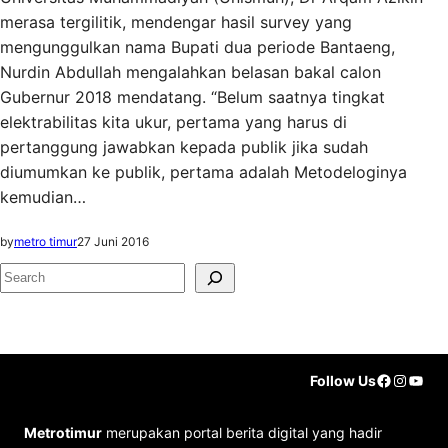
merasa tergilitik, mendengar hasil survey yang
mengunggulkan nama Bupati dua periode Bantaeng,
Nurdin Abdullah mengalahkan belasan bakal calon
Gubernur 2018 mendatang. “Belum saatnya tingkat
elektrabilitas kita ukur, pertama yang harus di
pertanggung jawabkan kepada publik jika sudah
diumumkan ke publik, pertama adalah Metodeloginya
kemudian…
by
metro timur
27 Juni 2016
S
e
a
r
Faceboo
Instag
YouT
Follow Us
c
h
Metrotimur
merupakan portal berita digital yang hadir