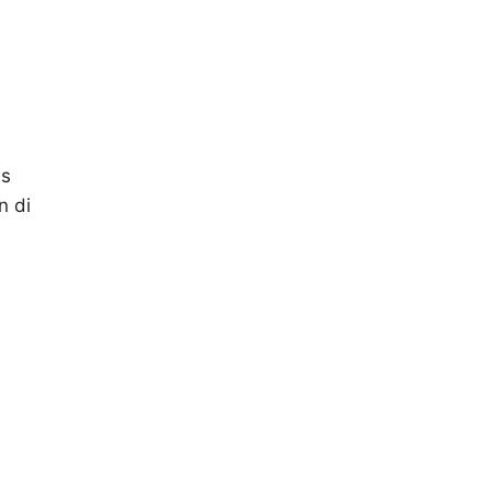
as
n di