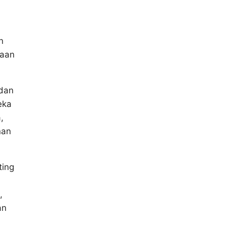
n
taan
 dan
eka
,
nan
ting
,
an