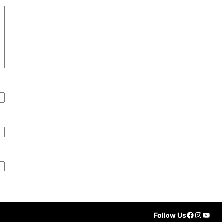
Faceboo
Instag
YouT
Follow Us