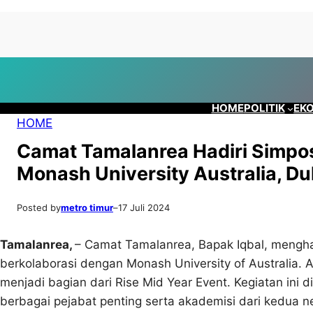
Lewati
Skip
ke
to
konten
content
HOME
POLITIK
EKO
HOME
Camat Tamalanrea Hadiri Simp
Monash University Australia, Du
Posted by
metro timur
–
17 Juli 2024
Tamalanrea,
– Camat Tamalanrea, Bapak Iqbal, mengh
berkolaborasi dengan Monash University of Australia. 
menjadi bagian dari Rise Mid Year Event. Kegiatan ini d
berbagai pejabat penting serta akademisi dari kedua n