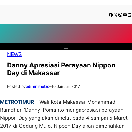
Lewati
Skip
Facebook
X
Insta
You
Li
ke
to
konten
content
NEWS
Danny Apresiasi Perayaan Nippon
Day di Makassar
Posted by
admin metro
–
10 Januari 2017
METROTIMUR
– Wali Kota Makassar Mohammad
Ramdhan ‘Danny’ Pomanto mengapresiasi perayaan
Nippon Day yang akan dihelat pada 4 sampai 5 Maret
2017 di Gedung Mulo. Nippon Day akan dimeriahkan