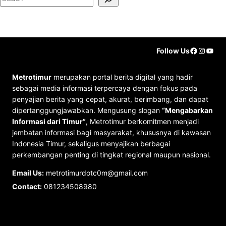
e
a
r
Faceboo
Instag
YouT
Follow Us
c
h
Metrotimur
merupakan portal berita digital yang hadir
sebagai media informasi terpercaya dengan fokus pada
penyajian berita yang cepat, akurat, berimbang, dan dapat
dipertanggungjawabkan. Mengusung slogan
“Mengabarkan
Informasi dari Timur”
, Metrotimur berkomitmen menjadi
jembatan informasi bagi masyarakat, khususnya di kawasan
Indonesia Timur, sekaligus menyajikan berbagai
perkembangan penting di tingkat regional maupun nasional.
Email Us:
metrotimurdotc0m@gmail.com
Contact:
081234508980