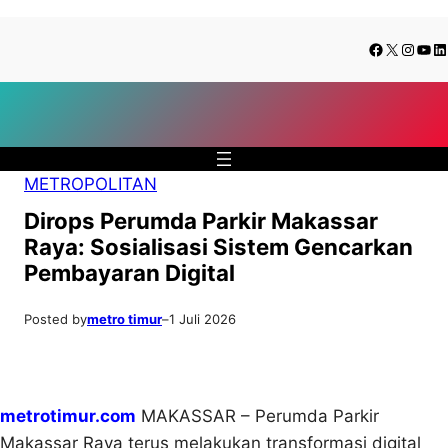
Lewati
Skip
Facebook
X
Insta
You
Li
ke
to
konten
content
METROPOLITAN
Dirops Perumda Parkir Makassar
Raya: Sosialisasi Sistem Gencarkan
Pembayaran Digital
Posted by
metro timur
–
1 Juli 2026
metrotimur.com
MAKASSAR – Perumda Parkir
Makassar Raya terus melakukan transformasi digital