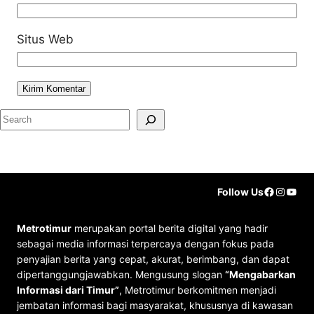
Situs Web
S
e
a
r
Faceboo
Instag
YouT
Follow Us
c
h
Metrotimur
merupakan portal berita digital yang hadir
sebagai media informasi terpercaya dengan fokus pada
penyajian berita yang cepat, akurat, berimbang, dan dapat
dipertanggungjawabkan. Mengusung slogan
“Mengabarkan
Informasi dari Timur”
, Metrotimur berkomitmen menjadi
jembatan informasi bagi masyarakat, khususnya di kawasan