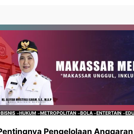
BISNIS
HUKUM
METROPOLITAN
BOLA
ENTERTAIN
EDU
Pentingnya Pengelolaan Anggaran