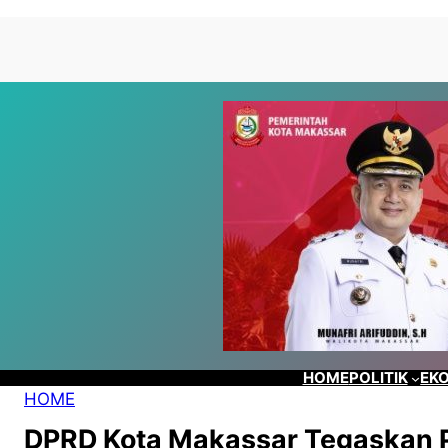
Lewati
Skip
ke
to
konten
content
HOME
POLITIK
EKO
HOME
DPRD Kota Makassar Tegaskan 