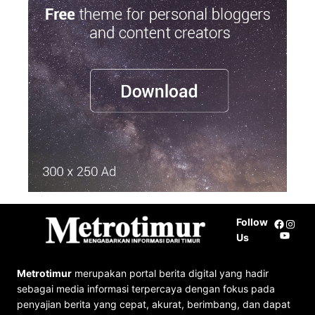
r
c
h
Follow
Facebo
Insta
YouTu
Us
Metrotimur
merupakan portal berita digital yang hadir
sebagai media informasi terpercaya dengan fokus pada
penyajian berita yang cepat, akurat, berimbang, dan dapat