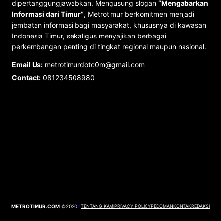
dipertanggungjawabkan. Mengusung slogan
“Mengabarkan
Informasi dari Timur”
, Metrotimur berkomitmen menjadi
jembatan informasi bagi masyarakat, khususnya di kawasan
Indonesia Timur, sekaligus menyajikan berbagai
perkembangan penting di tingkat regional maupun nasional.
Email Us:
metrotimurdotc0m@gmail.com
Contact:
081234508980
METROTIMUR.COM
©2020
Y
TENTANG KAMI
PRIVACY POLICY
PEDOMAN
KONTAK
REDAKSI