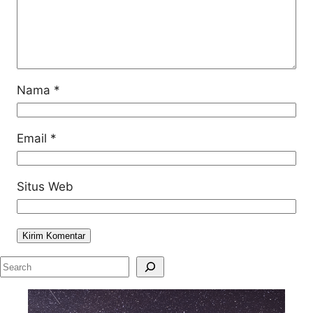
Nama
*
Email
*
Situs Web
S
e
a