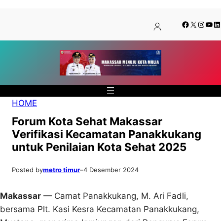
Lewati
Skip
Facebook
X
Insta
You
Li
ke
to
konten
content
HOME
Forum Kota Sehat Makassar
Verifikasi Kecamatan Panakkukang
untuk Penilaian Kota Sehat 2025
Posted by
metro timur
–
4 Desember 2024
Makassar
— Camat Panakkukang, M. Ari Fadli,
bersama Plt. Kasi Kesra Kecamatan Panakkukang,