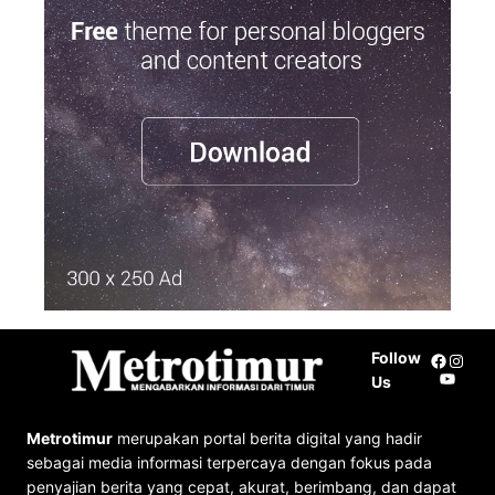
r
c
h
Follow
Facebo
Insta
YouTu
Us
Metrotimur
merupakan portal berita digital yang hadir
sebagai media informasi terpercaya dengan fokus pada
penyajian berita yang cepat, akurat, berimbang, dan dapat