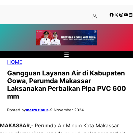
Lewati
Skip
Facebook
X
Insta
You
Li
ke
to
konten
content
HOME
Gangguan Layanan Air di Kabupaten
Gowa, Perumda Makassar
Laksanakan Perbaikan Pipa PVC 600
mm
Posted by
metro timur
–
9 November 2024
MAKASSAR,-
Perumda Air Minum Kota Makassar