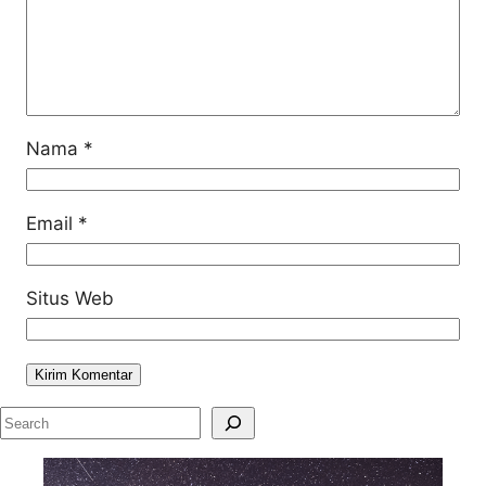
Nama
*
Email
*
Situs Web
S
e
a