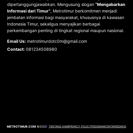
dipertanggungjawabkan. Mengusung slogan
“Mengabarkan
Informasi dari Timur”
, Metrotimur berkomitmen menjadi
jembatan informasi bagi masyarakat, khususnya di kawasan
Indonesia Timur, sekaligus menyajikan berbagai
perkembangan penting di tingkat regional maupun nasional.
Email Us:
metrotimurdotc0m@gmail.com
Contact:
081234508980
METROTIMUR.COM
©2020
Y
TENTANG KAMI
PRIVACY POLICY
PEDOMAN
KONTAK
REDAKSI