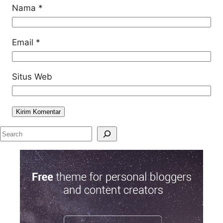
Nama
*
Email
*
Situs Web
S
e
a
r
c
h