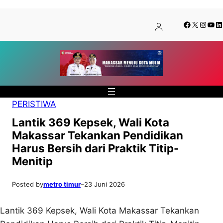
Lewati
Skip
Facebook
X
Insta
You
Li
ke
to
konten
content
PERISTIWA
Lantik 369 Kepsek, Wali Kota
Makassar Tekankan Pendidikan
Harus Bersih dari Praktik Titip-
Menitip
Posted by
metro timur
–
23 Juni 2026
Lantik 369 Kepsek, Wali Kota Makassar Tekankan