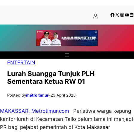
Lewati
Skip
Facebook
X
Insta
You
Li
ke
to
konten
content
ENTERTAIN
Lurah Suangga Tunjuk PLH
Sementara Ketua RW 01
Posted by
metro timur
–
23 April 2025
MAKASSAR, Metrotimur.com
–Peristiwa warga kepung
kantor lurah di Kecamatan Tallo belum lama ini menjadi
PR bagi pejabat pemerintah di Kota Makassar