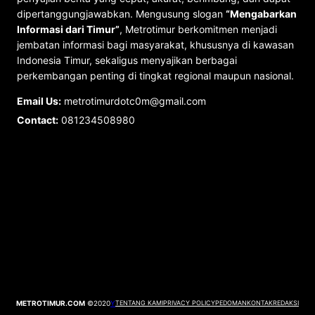
dipertanggungjawabkan. Mengusung slogan
“Mengabarkan
Informasi dari Timur”
, Metrotimur berkomitmen menjadi
jembatan informasi bagi masyarakat, khususnya di kawasan
Indonesia Timur, sekaligus menyajikan berbagai
perkembangan penting di tingkat regional maupun nasional.
Email Us:
metrotimurdotc0m@gmail.com
Contact:
081234508980
METROTIMUR.COM
©2020
Y
TENTANG KAMI
PRIVACY POLICY
PEDOMAN
KONTAK
REDAKSI