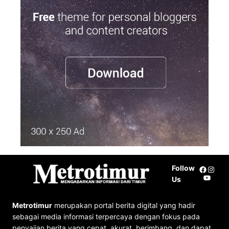
r
c
h
Follow
Facebo
Insta
YouTu
Us
Metrotimur
merupakan portal berita digital yang hadir
sebagai media informasi terpercaya dengan fokus pada
penyajian berita yang cepat, akurat, berimbang, dan dapat