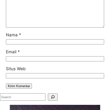
Nama
*
Email
*
Situs Web
S
e
a