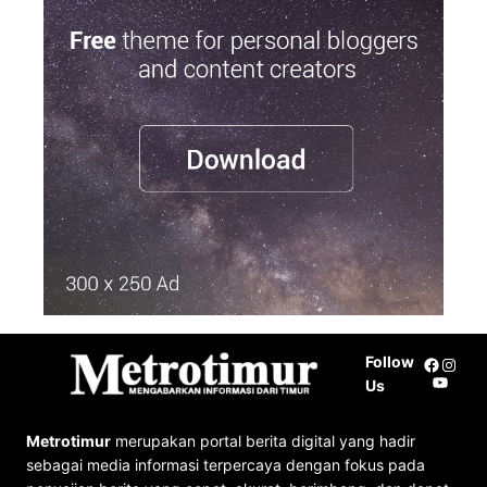
a
r
c
h
Follow
Facebo
Insta
YouTu
Us
Metrotimur
merupakan portal berita digital yang hadir
sebagai media informasi terpercaya dengan fokus pada