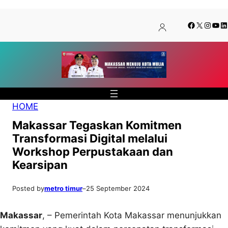
Lewati
Skip
Facebook
X
Insta
You
Li
ke
to
konten
content
HOME
Makassar Tegaskan Komitmen
Transformasi Digital melalui
Workshop Perpustakaan dan
Kearsipan
Posted by
metro timur
–
25 September 2024
Makassar
, – Pemerintah Kota Makassar menunjukkan