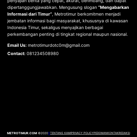
penyajian berita yang cepat, akurat, berimbang, dan dapat
dipertanggungjawabkan. Mengusung slogan
“Mengabarkan
Informasi dari Timur”
, Metrotimur berkomitmen menjadi
jembatan informasi bagi masyarakat, khususnya di kawasan
Indonesia Timur, sekaligus menyajikan berbagai
perkembangan penting di tingkat regional maupun nasional.
Email Us:
metrotimurdotc0m@gmail.com
Contact:
081234508980
METROTIMUR.COM
©2020
Y
TENTANG KAMI
PRIVACY POLICY
PEDOMAN
KONTAK
REDAKSI