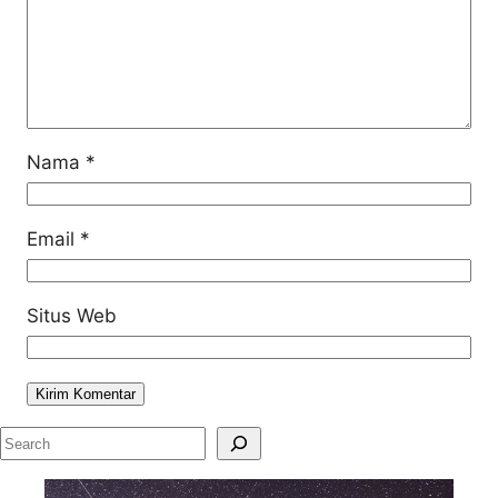
Nama
*
Email
*
Situs Web
S
e