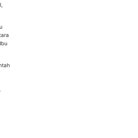
l,
u
tara
Ibu
ntah
s