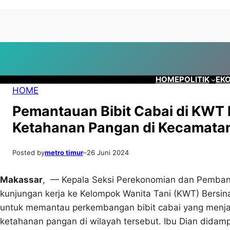
Lewati
Skip
ke
to
konten
content
HOME
POLITIK
EKO
HOME
Pemantauan Bibit Cabai di KWT 
Ketahanan Pangan di Kecamata
Posted by
metro timur
–
26 Juni 2024
Makassar
, — Kepala Seksi Perekonomian dan Pembang
kunjungan kerja ke Kelompok Wanita Tani (KWT) Bersina
untuk memantau perkembangan bibit cabai yang menja
ketahanan pangan di wilayah tersebut. Ibu Dian dida