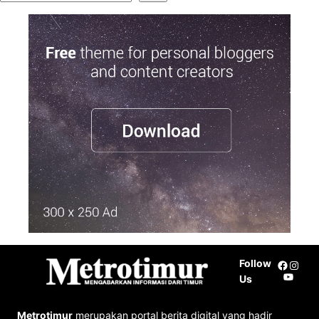
e
a
r
c
h
Follow
Facebo
Insta
YouTu
Us
Metrotimur
merupakan portal berita digital yang hadir