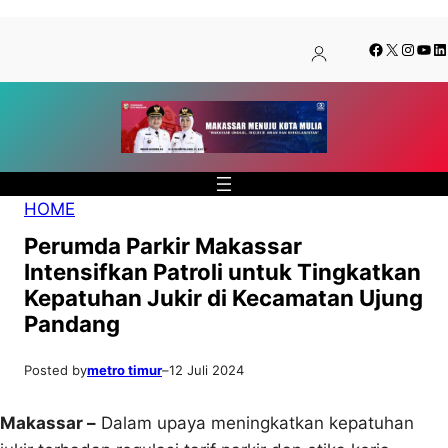
Lewati
Skip
Facebook
X
Insta
You
Li
ke
to
konten
content
HOME
Perumda Parkir Makassar
Intensifkan Patroli untuk Tingkatkan
Kepatuhan Jukir di Kecamatan Ujung
Pandang
Posted by
metro timur
–
12 Juli 2024
Makassar –
Dalam upaya meningkatkan kepatuhan