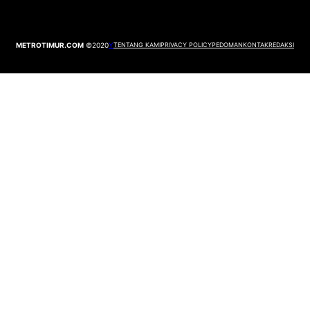
METROTIMUR.COM
©2020
Y
TENTANG KAMI
PRIVACY POLICY
PEDOMAN
KONTAK
REDAKSI