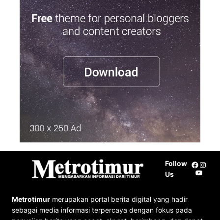
a
r
c
h
Follow
Facebo
Insta
YouTu
Us
Metrotimur
merupakan portal berita digital yang hadir
sebagai media informasi terpercaya dengan fokus pada