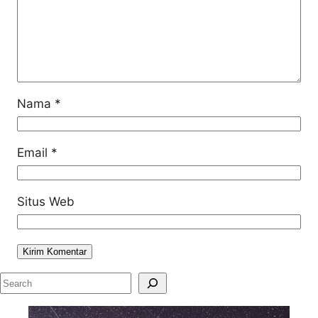
Nama
*
Email
*
Situs Web
S
e