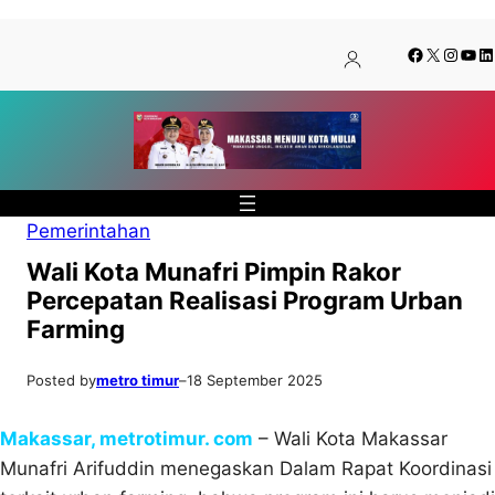
Lewati
Skip
Facebook
X
Insta
You
Li
ke
to
konten
content
Pemerintahan
Wali Kota Munafri Pimpin Rakor
Percepatan Realisasi Program Urban
Farming
Posted by
metro timur
–
18 September 2025
Makassar, metrotimur. com
– Wali Kota Makassar
Munafri Arifuddin menegaskan Dalam Rapat Koordinasi