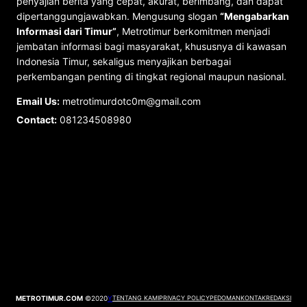
penyajian berita yang cepat, akurat, berimbang, dan dapat
dipertanggungjawabkan. Mengusung slogan
“Mengabarkan
Informasi dari Timur”
, Metrotimur berkomitmen menjadi
jembatan informasi bagi masyarakat, khususnya di kawasan
Indonesia Timur, sekaligus menyajikan berbagai
perkembangan penting di tingkat regional maupun nasional.
Email Us:
metrotimurdotc0m@gmail.com
Contact:
081234508980
METROTIMUR.COM
©2020
Y
TENTANG KAMI
PRIVACY POLICY
PEDOMAN
KONTAK
REDAKSI