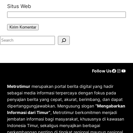
Situs Web
S
e
a
r
Faceboo
Instag
YouT
Follow Us
c
h
Metrotimur
merupakan portal berita digital yang hadir
sebagai media informasi terpercaya dengan fokus pada
penyajian berita yang cepat, akurat, berimbang, dan dapat
dipertanggungjawabkan. Mengusung slogan
“Mengabarkan
Informasi dari Timur”
, Metrotimur berkomitmen menjadi
jembatan informasi bagi masyarakat, khususnya di kawasan
Indonesia Timur, sekaligus menyajikan berbagai
perkembangan penting di tingkat regional maupun nasional.