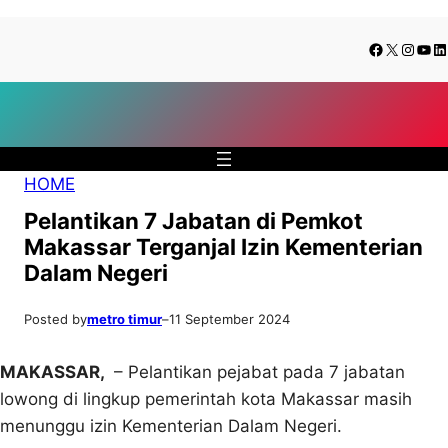
Lewati
Skip
Facebook
X
Insta
You
Li
ke
to
konten
content
HOME
Pelantikan 7 Jabatan di Pemkot
Makassar Terganjal Izin Kementerian
Dalam Negeri
Posted by
metro timur
–
11 September 2024
MAKASSAR,
– Pelantikan pejabat pada 7 jabatan
lowong di lingkup pemerintah kota Makassar masih
menunggu izin Kementerian Dalam Negeri.