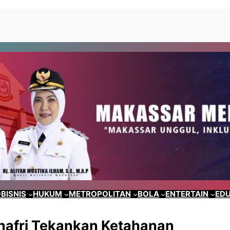
BISNIS
HUKUM
METROPOLITAN
BOLA
ENTERTAIN
EDU
nafri Tekankan Ketahanan