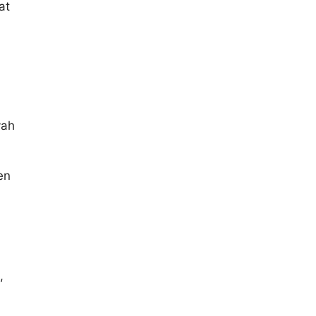
at
yah
en
,