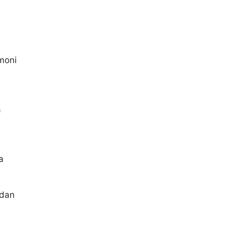
moni
a
a
 dan